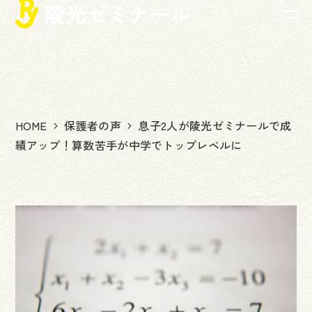
メ
イ
ン
コ
ン
テ
ン
HOME
保護者の声
息子2人が陵光ゼミナールで成
ツ
績アップ！算数苦手が中学でトップレベルに
へ
移
動