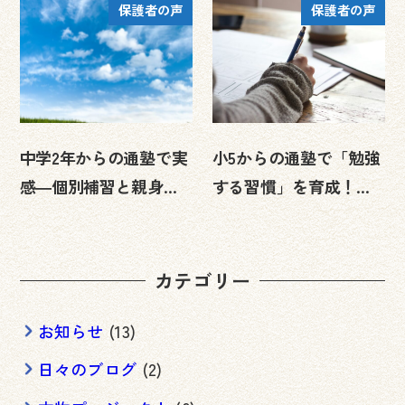
保護者の声
保護者の声
で魅力の陵光ゼミナ
成績向上、希望校合…
ー…
中学2年からの通塾で実
小5からの通塾で「勉強
感―個別補習と親身な
する習慣」を育成！イ
指導が成績向上をサポ
ベントで信頼関係を築
ート
き、受験前に成績急…
カテゴリー
お知らせ
(13)
日々のブログ
(2)