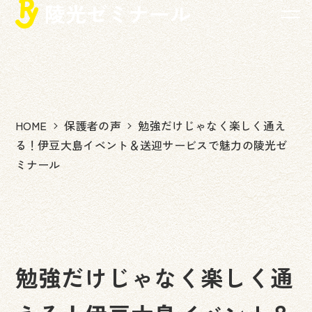
メ
イ
ン
コ
ン
テ
ン
HOME
保護者の声
勉強だけじゃなく楽しく通え
ツ
る！伊豆大島イベント＆送迎サービスで魅力の陵光ゼ
へ
ミナール
移
動
勉強だけじゃなく楽しく通