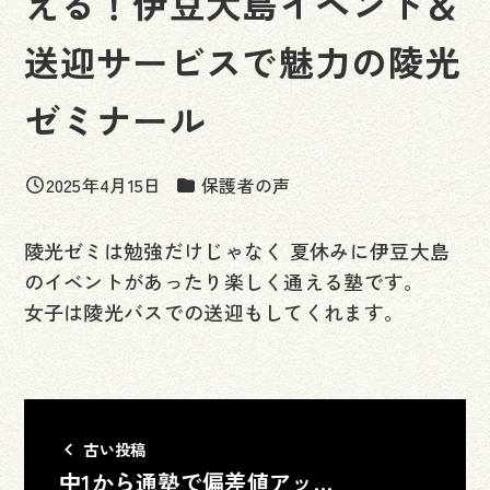
える！伊豆大島イベント＆
送迎サービスで魅力の陵光
ゼミナール
カテゴリー
2025年4月15日
保護者の声
投稿日
陵光ゼミは勉強だけじゃなく 夏休みに伊豆大島
のイベントがあったり楽しく通える塾です。
女子は陵光バスでの送迎もしてくれます。
古い投稿
中1から通塾で偏差値アップ！自習重視と豊富なイベントで志望校…