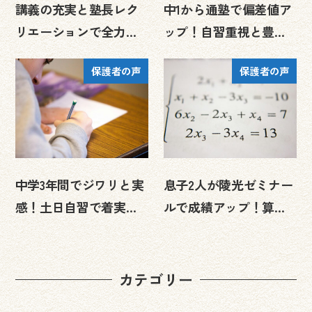
講義の充実と塾長レク
中1から通塾で偏差値ア
リエーションで全力サ
ップ！自習重視と豊富
ポート！かけがえのな
なイベントで志望校合
保護者の声
保護者の声
い出会い｜陵光ゼミ
格を実現
ナ…
中学3年間でジワリと実
息子2人が陵光ゼミナー
感！土日自習で着実に
ルで成績アップ！算数
成績アップ、第一志望
苦手が中学でトップレ
校合格を実現｜陵光…
ベルに
カテゴリー