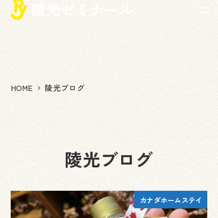
メ
イ
ン
コ
ン
テ
ン
HOME
陵光ブログ
ツ
へ
移
動
陵光ブログ
カナダホームステイ